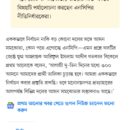
বিষয়টি পর্যালোচনা করছেন এনসিপির
নীতিনির্ধারকেরা।
এককভাবে নির্বাচন নাকি বড় কোনো দলের সঙ্গে আসন
সমঝোতা, কোন পথে এগোচ্ছে এনসিপি—এমন প্রশ্নে দলটির
জ্যেষ্ঠ যুগ্ম আহ্বায়ক আরিফুল ইসলাম আদীব গতকাল বিকেলে
প্রথম আলোকে বলেন, ‘আগামী দু–তিন দিনের মধ্যে ৩০০
আসনে আমাদের প্রার্থী তালিকা চূড়ান্ত হবে। আমরা এককভাবে
নির্বাচন করার প্রস্তুতি রাখছি। তবে মনোনয়নপত্র প্রত্যাহারের
আগপর্যন্ত বিভিন্ন দলের আসন সমঝোতার সম্ভাবনাও আছে।’
প্রথম আলোর খবর পেতে গুগল নিউজ চ্যানেল ফলো
করুন