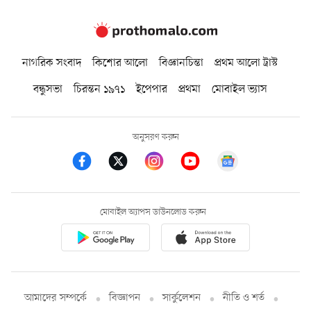
নাগরিক সংবাদ
কিশোর আলো
বিজ্ঞানচিন্তা
প্রথম আলো ট্রাস্ট
বন্ধুসভা
চিরন্তন ১৯৭১
ইপেপার
প্রথমা
মোবাইল ভ্যাস
অনুসরণ করুন
মোবাইল অ্যাপস ডাউনলোড করুন
আমাদের সম্পর্কে
বিজ্ঞাপন
সার্কুলেশন
নীতি ও শর্ত