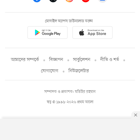
মোবাইল অ্যাপস ডাউনলোড করুন
আমাদের সম্পর্কে
বিজ্ঞাপন
সার্কুলেশন
নীতি ও শর্ত
যোগাযোগ
নিউজলেটার
সম্পাদক ও প্রকাশক: মতিউর রহমান
স্বত্ব © ১৯৯৮-২০২৬ প্রথম আলো
By using this site, you agree to our
Privacy Policy
.
OK