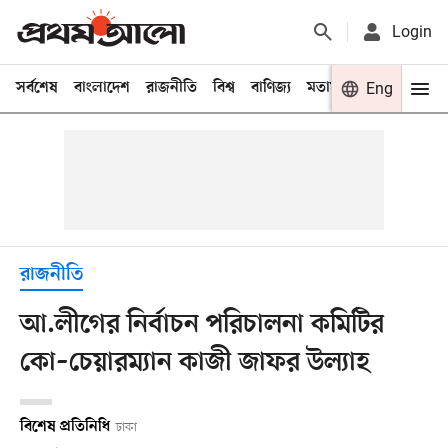
Login
সর্বশেষ
বাংলাদেশ
রাজনীতি
বিশ্ব
বাণিজ্য
মতামত
খেলা
Eng
বিনো
রাজনীতি
আ.লীগের নির্বাচন পরিচালনা কমিটির
কো–চেয়ারম্যান কাজী জাফর উল্যাহ
বিশেষ প্রতিনিধি
ঢাকা