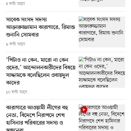
৪ ঘণ্টা আগে
সাবেক সংসদ সদস্য
আক্তারুজ্জামান কারাগারে, রিমান্ড
শুনানি সোমবার
৯ ঘণ্টা আগে
‘পিটাও না কেন, মারো না কেন
ওদের,’ আন্দোলনকারীদের বিষয়ে
সাদ্দামকে বলেছিলেন ওবায়দুল
কাদের
১০ ঘণ্টা আগে
কারাগারে আওয়ামী লীগের বহু
নেতা, বিদেশে নিরাপদে শেখ
হাসিনার পরিবারের সদস্য ও
স্বজনেরা