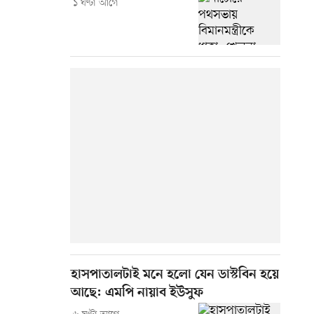
১ ঘণ্টা আগে
হাসপাতালটাই মনে হলো যেন ডাস্টবিন হয়ে
আছে: এমপি নায়াব ইউসুফ