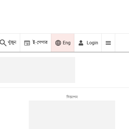
খুঁজুন
ই-পেপার
Login
Eng