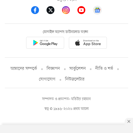
মোবাইল অ্যাপস ডাউনলোড করুন
আমাদের সম্পর্কে
বিজ্ঞাপন
সার্কুলেশন
নীতি ও শর্ত
যোগাযোগ
নিউজলেটার
সম্পাদক ও প্রকাশক: মতিউর রহমান
স্বত্ব © ১৯৯৮-২০২৬ প্রথম আলো