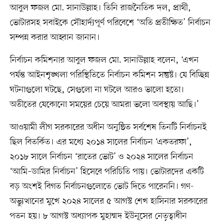
আবুল ফজল মো. সানাউল্লাহ। তিনি রাজনৈতিক দল, প্রার্থী,
ভোটারসহ সবাইকে সৌহার্দ্যপূর্ণ পরিবেশে ‘অতি প্রতীক্ষিত’ নির্বাচন
সম্পন্ন করার আহ্বান জানান।
নির্বাচন কমিশনার আবুল ফজল মো. সানাউল্লাহ বলেন, ‘এখন
পর্যন্ত আইনশৃঙ্খলা পরিস্থিতিতে নির্বাচন কমিশন সন্তুষ্ট। যে বিচ্ছিন্ন
ঘটনাগুলো ঘটছে, সেগুলো না ঘটলে আরও ভালো হতো।
অতীতের যেকোনো সময়ের চেয়ে আমরা ভলো অবস্থায় আছি।’
আওয়ামী লীগ সরকারের অধীন অনুষ্ঠিত সর্বশেষ তিনটি নির্বাচনই
ছিল বিতর্কিত। এর মধ্যে ২০১৪ সালের নির্বাচন ‘একতরফা’,
২০১৮ সালে নির্বাচন ‘রাতের ভোট’ ও ২০২৪ সালের নির্বাচন
‘আমি–ডামির নির্বাচন’ হিসেবে পরিচিতি পায়। ভোটারদের একটি
বড় অংশই বিগত নির্বাচনগুলোতে ভোট দিতে পারেননি। গণ-
অভ্যুত্থানের মুখে ২০২৪ সালের ৫ আগস্ট শেখ হাসিনার সরকারের
পতন হয়। ৮ আগস্ট অধ্যাপক মুহাম্মদ ইউনূসের নেতৃত্বাধীন