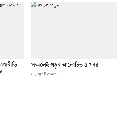
াজনীতি:
সকালেই পড়ুন আলোচিত ৫ খবর
াশ
০৭ আগস্ট ২০২৬