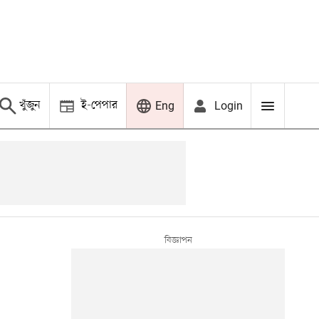
খুঁজুন
ই-পেপার
Login
Eng