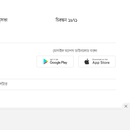
ধুসভা
চিরন্তন ১৯৭১
মোবাইল অ্যাপস ডাউনলোড করুন
েটার