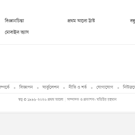
বিজ্ঞানচিন্তা
প্রথম আলো ট্রাস্ট
বন্
মোবাইল ভ্যাস
্পর্কে
বিজ্ঞাপন
সার্কুলেশন
নীতি ও শর্ত
যোগাযোগ
নিউজল
স্বত্ব © ১৯৯৮-২০২৬ প্রথম আলো
সম্পাদক ও প্রকাশক: মতিউর রহমান