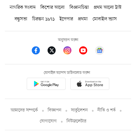
নাগরিক সংবাদ
কিশোর আলো
বিজ্ঞানচিন্তা
প্রথম আলো ট্রাস্ট
বন্ধুসভা
চিরন্তন ১৯৭১
ইপেপার
প্রথমা
মোবাইল ভ্যাস
অনুসরণ করুন
মোবাইল অ্যাপস ডাউনলোড করুন
আমাদের সম্পর্কে
বিজ্ঞাপন
সার্কুলেশন
নীতি ও শর্ত
যোগাযোগ
নিউজলেটার