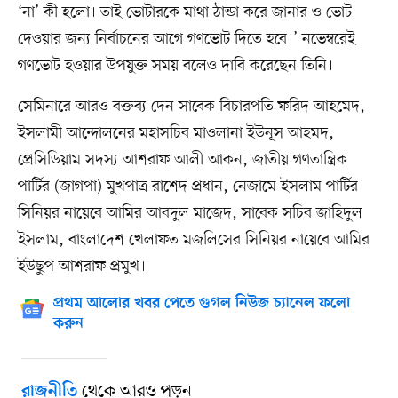
‘না’ কী হলো। তাই ভোটারকে মাথা ঠান্ডা করে জানার ও ভোট
দেওয়ার জন্য নির্বাচনের আগে গণভোট দিতে হবে।’ নভেম্বরেই
গণভোট হওয়ার উপযুক্ত সময় বলেও দাবি করেছেন তিনি।
সেমিনারে আরও বক্তব্য দেন সাবেক বিচারপতি ফরিদ আহমেদ,
ইসলামী আন্দোলনের মহাসচিব মাওলানা ইউনূস আহমদ,
প্রেসিডিয়াম সদস্য আশরাফ আলী আকন, জাতীয় গণতান্ত্রিক
পার্টির (জাগপা) মুখপাত্র রাশেদ প্রধান, নেজামে ইসলাম পার্টির
সিনিয়র নায়েবে আমির আবদুল মাজেদ, সাবেক সচিব জাহিদুল
ইসলাম, বাংলাদেশ খেলাফত মজলিসের সিনিয়র নায়েবে আমির
ইউছুপ আশরাফ প্রমুখ।
প্রথম আলোর খবর পেতে গুগল নিউজ চ্যানেল ফলো
করুন
থেকে আরও পড়ুন
রাজনীতি