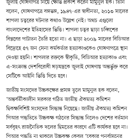
জুলাই ঘোষণাপত্র নিয়ে ক্ষোভ প্রকাশ করেন মামুনুল হক। তিনি
বলেন, ঘোষণাপত্রে বঙ্গভঙ্গ, ১৯৪৭-এর স্বাধীনতা, ২০১৩ সালের
শাপলা চত্বরের ঘটনার কথাও উল্লেখ নেই। অথচ এগুলো
বাংলাদেশের ইতিহাসের ভিত্তি। শাপলা চত্বর ছাড়া চব্বিশের
বিপ্লবের পাটাতন তৈরি হতো না। এ ছাড়া ২০০৯ সালের বিডিআর
বিদ্রোহে ৫৭ জন সেনা কর্মকর্তার হত্যাকাণ্ডকেও ঘোষণাপত্রে স্থান
দেওয়া হয়নি। শাপলার রক্তকে স্বীকৃতি, বিডিআর হত্যাকাণ্ড এবং
এ–সংক্রান্ত দেশবিরোধী ষড়যন্ত্রকে জুলাই ঘোষণায় অন্তর্ভুক্ত করে
সেটিকে আইনি ভিত্তি দিতে হবে।
জাতীয় সংসদের উচ্চকক্ষের প্রসঙ্গ তুলে মামুনুল হক বলেন,
‘অন্তর্বর্তীকালীন সরকার গঠিত জাতীয় ঐকমত্য কমিশন
দ্বিকক্ষবিশিষ্ট সংসদের সিদ্ধান্ত নিয়েছে। জাতীয় ঐকমত্য কমিশন
পিআর পদ্ধতিতে উচ্চকক্ষ গঠনের সিদ্ধান্ত নিলেও দেশের বর্তমান
সর্ববৃহৎ রাজনৈতিক দলের দ্বিমতের কারণে এটি কার্যকর হবে না।
পিআর পদ্ধতি না থাকলে উচ্চকক্ষ কেবল “বেকার পুনর্বাসনের