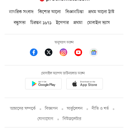
নাগরিক সংবাদ
কিশোর আলো
বিজ্ঞানচিন্তা
প্রথম আলো ট্রাস্ট
বন্ধুসভা
চিরন্তন ১৯৭১
ইপেপার
প্রথমা
মোবাইল ভ্যাস
অনুসরণ করুন
মোবাইল অ্যাপস ডাউনলোড করুন
আমাদের সম্পর্কে
বিজ্ঞাপন
সার্কুলেশন
নীতি ও শর্ত
যোগাযোগ
নিউজলেটার