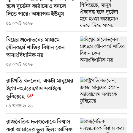
হলে দুর্ভেদ্য কাঠামোও বদলে
দিতে পারে: অধ্যাপক ইউনূস
০৫ আগস্ট ২০২৬
বিয়ের প্রলোভনের মাধ্যমে
যৌনকর্মে শাস্তির বিধান কেন
অসাংবিধানিক নয়
০৪ আগস্ট ২০২৬
রাষ্ট্রপতি বললেন, একটা মানুষের
ইগো–অ্যারোগেন্স সবাইকে
ডুবিয়েছে
০৪ আগস্ট ২০২৬
রাজনৈতিক দলগুলোকে বিশ্বাস
করা আমাদের ভুল ছিল: আসিফ