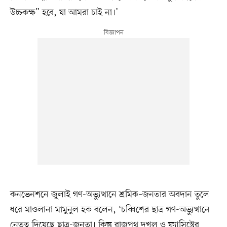
উচ্চকক্ষ” হবে, যা আমরা চাই না।’
কনভেনশনে জুলাই গণ-অভ্যুত্থানে শ্রমিক–জনতার অবদান তুলে
ধরে মাওলানা মামুনুল হক বলেন, ‘চব্বিশের ছাত্র গণ-অভ্যুত্থানে
নেতৃত্ব দিয়েছে ছাত্র-জনতা। কিন্তু রাজপথ দখল ও ফ্যাসিস্টের