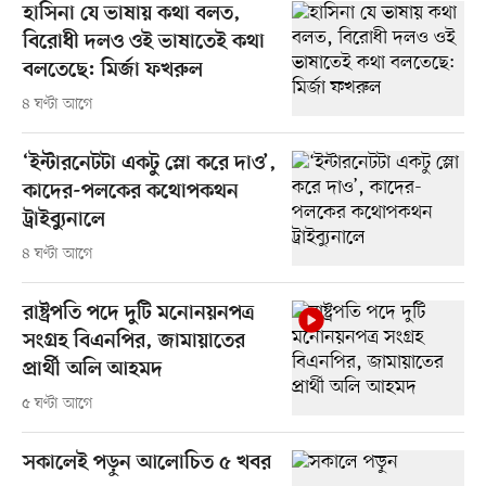
হাসিনা যে ভাষায় কথা বলত,
বিরোধী দলও ওই ভাষাতেই কথা
বলতেছে: মির্জা ফখরুল
৪ ঘণ্টা আগে
‘ইন্টারনেটটা একটু স্লো করে দাও’,
কাদের-পলকের কথোপকথন
ট্রাইব্যুনালে
৪ ঘণ্টা আগে
রাষ্ট্রপতি পদে দুটি মনোনয়নপত্র
সংগ্রহ বিএনপির, জামায়াতের
প্রার্থী অলি আহমদ
৫ ঘণ্টা আগে
সকালেই পড়ুন আলোচিত ৫ খবর