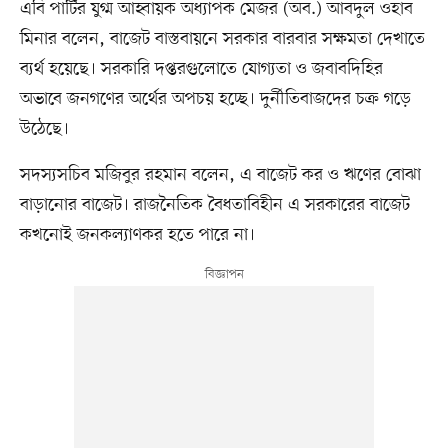
এবি পার্টির যুগ্ম আহ্বায়ক অধ্যাপক মেজর (অব.) আবদুল ওহাব
মিনার বলেন, বাজেট বাস্তবায়নে সরকার বারবার সক্ষমতা দেখাতে
ব্যর্থ হয়েছে। সরকারি দপ্তরগুলোতে যোগ্যতা ও জবাবদিহির
অভাবে জনগণের অর্থের অপচয় হচ্ছে। দুর্নীতিবাজদের চক্র গড়ে
উঠেছে।
সদস্যসচিব মজিবুর রহমান বলেন, এ বাজেট কর ও ঋণের বোঝা
বাড়ানোর বাজেট। রাজনৈতিক বৈধতাবিহীন এ সরকারের বাজেট
কখনোই জনকল্যাণকর হতে পারে না।