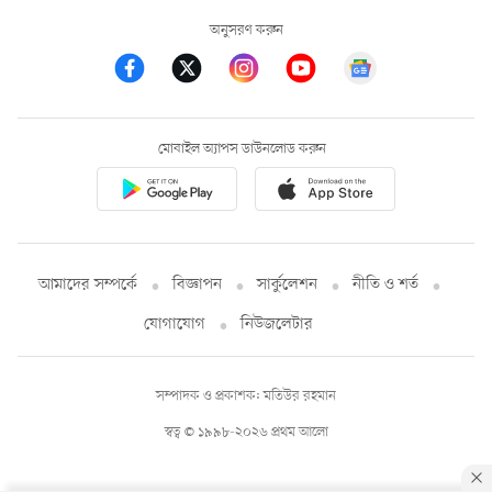
অনুসরণ করুন
মোবাইল অ্যাপস ডাউনলোড করুন
আমাদের সম্পর্কে
বিজ্ঞাপন
সার্কুলেশন
নীতি ও শর্ত
যোগাযোগ
নিউজলেটার
সম্পাদক ও প্রকাশক: মতিউর রহমান
স্বত্ব © ১৯৯৮-২০২৬ প্রথম আলো