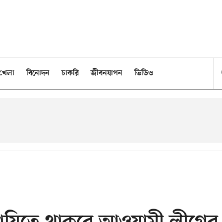
খেলা
বিনোদন
চাকরি
জীবনযাপন
ভিডিও