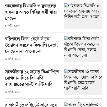
গাইবান্ধায় বিএনপি ও যুবদলের
হামলায় আহত শিবির কর্মী মারা
গেছেন
১ ঘণ্টা আগে
বরিশালে ফিতা কেটে সাঁকো
উদ্বোধন করলেন বিএনপি নেতা,
চলছে নানা আলোচনা
৬ ঘণ্টা আগে
সাতক্ষীরায় ১২ জনের বিএনপিতে
যোগদান ঘিরে বিএনপি-
জামায়াতের পাল্টাপাল্টি দাবি
৬ ঘণ্টা আগে
রাজধানীতে প্রাইভেট কারে এসে