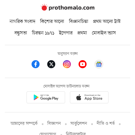
নাগরিক সংবাদ
কিশোর আলো
বিজ্ঞানচিন্তা
প্রথম আলো ট্রাস্ট
বন্ধুসভা
চিরন্তন ১৯৭১
ইপেপার
প্রথমা
মোবাইল ভ্যাস
অনুসরণ করুন
মোবাইল অ্যাপস ডাউনলোড করুন
আমাদের সম্পর্কে
বিজ্ঞাপন
সার্কুলেশন
নীতি ও শর্ত
যোগাযোগ
নিউজলেটার