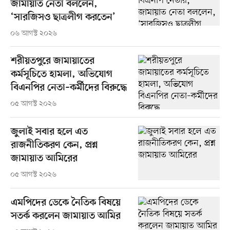
জামায়াত নেতা বললেন,
‘সারজিসও ছাত্রলীগ করতেন’
০৬ আগস্ট ২০২৬
শরীয়তপুরে জামায়াতের
কর্মসূচিতে হামলা, অভিযোগ
বিএনপির নেতা–কর্মীদের বিরুদ্ধে
০৫ আগস্ট ২০২৬
জুলাই সবার হলে এত
রাজনীতিকরণ কেন, প্রশ্ন
জামায়াত আমিরের
০৫ আগস্ট ২০২৬
এমপিদের ডেকে নৈতিক বিষয়ে
সতর্ক করলেন জামায়াত আমির