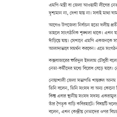
এমপি-মন্ত্রী বা জেলা আওয়ামী লীগের নেত
দৃশ্যমান না, দেখা যায় না। সবাই মাথা ঘা
আগেও উপজেলা নির্বাচন হতো দলীয় প্রত
তাহলে সাংগঠনিক শৃঙ্খলা থাকে। এখন য
দাঁড়িয়ে যায়। সেখানে এমপি একজনকে স
আলাদাভাবে সমর্থন করবেন। এতে সংগঠন আ
কক্সবাজারের ফরিদুল ইসলাম চৌধুরী বলেন, 
নেতা-কর্মীদের মধ্যে বিরোধ বেড়ে যাবে। নেতাদ
নোয়াখালী জেলা সভাপতি খায়রুল আনম চৌধ
তিনি বলেন, তিনি সংসদ বা অন্য কোনো নি
কিন্তু এবার স্থানীয় সংসদ সদস্য একরামু
তাঁর পৈতৃক বাড়ি কবিরহাটে। বিষয়টি দলে
বলেন, এখন কেন্দ্রীয় নেতাদের ওপর বিচ