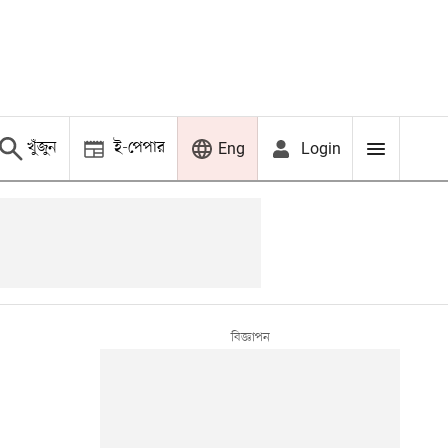
খুঁজুন
ই-পেপার
Login
Eng