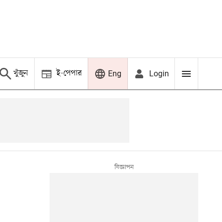
খুঁজুন
ই-পেপার
Login
Eng