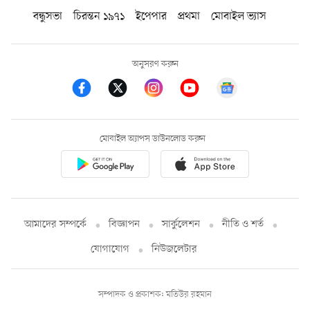
বন্ধুসভা
চিরন্তন ১৯৭১
ইপেপার
প্রথমা
মোবাইল ভ্যাস
অনুসরণ করুন
মোবাইল অ্যাপস ডাউনলোড করুন
আমাদের সম্পর্কে
বিজ্ঞাপন
সার্কুলেশন
নীতি ও শর্ত
যোগাযোগ
নিউজলেটার
সম্পাদক ও প্রকাশক: মতিউর রহমান