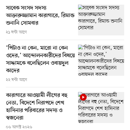
সাবেক সংসদ সদস্য
আক্তারুজ্জামান কারাগারে, রিমান্ড
শুনানি সোমবার
২১ ঘণ্টা আগে
‘পিটাও না কেন, মারো না কেন
ওদের,’ আন্দোলনকারীদের বিষয়ে
সাদ্দামকে বলেছিলেন ওবায়দুল
কাদের
২২ ঘণ্টা আগে
কারাগারে আওয়ামী লীগের বহু
নেতা, বিদেশে নিরাপদে শেখ
হাসিনার পরিবারের সদস্য ও
স্বজনেরা
০৬ আগস্ট ২০২৬