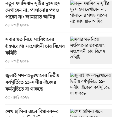
নতুন ফ্যাসিবাদ সৃষ্টির দুঃসাহস
দেখাবেন না, পালানোর পথও
পাবেন না: জামায়াত আমির
০৪ আগস্ট ২০২৬
সবার মত নিয়ে সংবিধানের
গ্রহণযোগ্য সংশোধনী চায় বিশেষ
কমিটি
০৪ আগস্ট ২০২৬
জুলাই গণ–অভ্যুত্থানের দ্বিতীয়
বর্ষপূর্তিতে ১১–দলীয় ঐক্যের
কর্মসূচিতে যা থাকছে
০৩ আগস্ট ২০২৬
শেখ হাসিনা এলে বিমানবন্দর