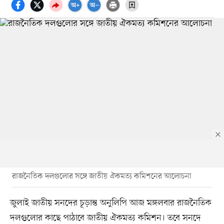
রাজনৈতিক দলগুলোর সঙ্গে জাতীয় ঐকমত্য কমিশনের আলোচনা
জুলাই জাতীয় সনদের চূড়ান্ত অনুলিপি আজ মঙ্গলবার রাজনৈতিক
দলগুলোর কাছে পাঠাবে জাতীয় ঐকমত্য কমিশন। তবে সনদে