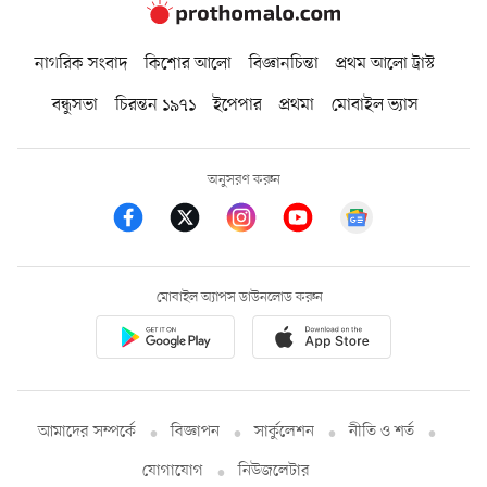
নাগরিক সংবাদ
কিশোর আলো
বিজ্ঞানচিন্তা
প্রথম আলো ট্রাস্ট
বন্ধুসভা
চিরন্তন ১৯৭১
ইপেপার
প্রথমা
মোবাইল ভ্যাস
অনুসরণ করুন
মোবাইল অ্যাপস ডাউনলোড করুন
আমাদের সম্পর্কে
বিজ্ঞাপন
সার্কুলেশন
নীতি ও শর্ত
যোগাযোগ
নিউজলেটার