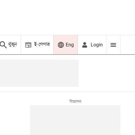
খুঁজুন
ই-পেপার
Login
Eng