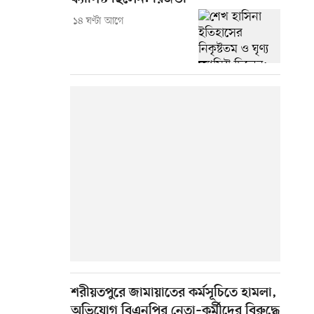
১৪ ঘণ্টা আগে
শরীয়তপুরে জামায়াতের কর্মসূচিতে হামলা,
অভিযোগ বিএনপির নেতা–কর্মীদের বিরুদ্ধে