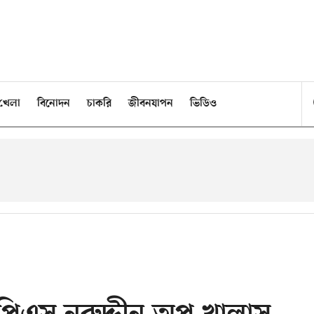
খেলা
বিনোদন
চাকরি
জীবনযাপন
ভিডিও