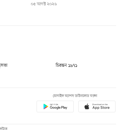
০৫ আগস্ট ২০২৬
ধুসভা
চিরন্তন ১৯৭১
মোবাইল অ্যাপস ডাউনলোড করুন
েটার