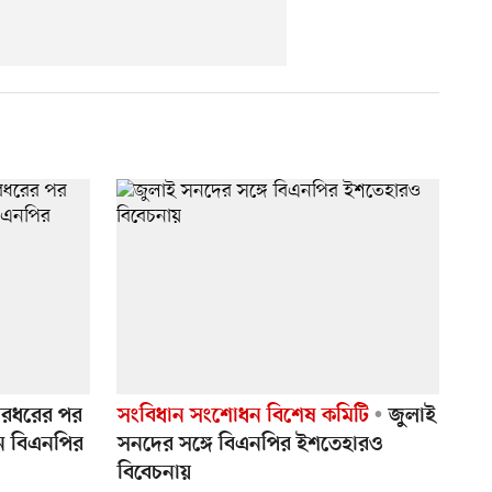
মারধরের পর
সংবিধান সংশোধন বিশেষ কমিটি
জুলাই
েন বিএনপির
সনদের সঙ্গে বিএনপির ইশতেহারও
বিবেচনায়