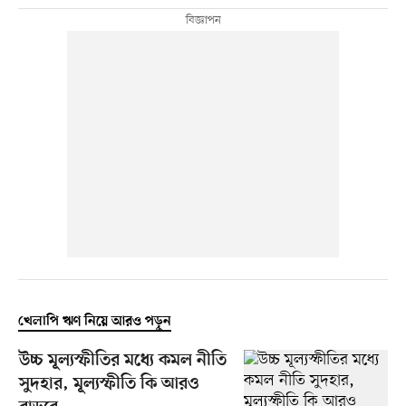
খেলাপি ঋণ নিয়ে আরও পড়ুন
উচ্চ মূল্যস্ফীতির মধ্যে কমল নীতি
সুদহার, মূল্যস্ফীতি কি আরও