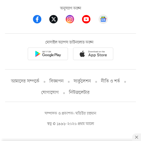
অনুসরণ করুন
মোবাইল অ্যাপস ডাউনলোড করুন
আমাদের সম্পর্কে
বিজ্ঞাপন
সার্কুলেশন
নীতি ও শর্ত
যোগাযোগ
নিউজলেটার
সম্পাদক ও প্রকাশক: মতিউর রহমান
স্বত্ব © ১৯৯৮-২০২৬ প্রথম আলো