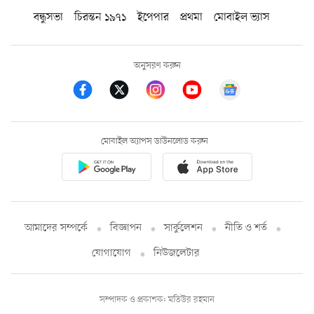
বন্ধুসভা
চিরন্তন ১৯৭১
ইপেপার
প্রথমা
মোবাইল ভ্যাস
অনুসরণ করুন
মোবাইল অ্যাপস ডাউনলোড করুন
আমাদের সম্পর্কে
বিজ্ঞাপন
সার্কুলেশন
নীতি ও শর্ত
যোগাযোগ
নিউজলেটার
সম্পাদক ও প্রকাশক: মতিউর রহমান