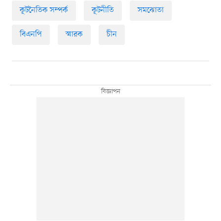
কূটনৈতিক সম্পর্ক
কূটনীতি
সমঝোতা
বিএনপি
স্মারক
চীন