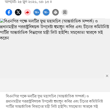
আপডেট: ২৫ জুন ২০২৬, ০৪: ১৩
বিএনপির পক্ষে দলটির যুগ্ম মহাসচিব (আন্তর্জাতিক সম্পর্ক) ও
প্রধানমন্ত্রীর পররাষ্ট্রবিষয়ক উপদেষ্টা হুমায়ুন কবির এবং চীনের কমিউনিস্ট
পার্টির আন্তর্জাতিক বিভাগের মন্ত্রী লিউ হাইশিং সমঝোতা স্মারকে সই