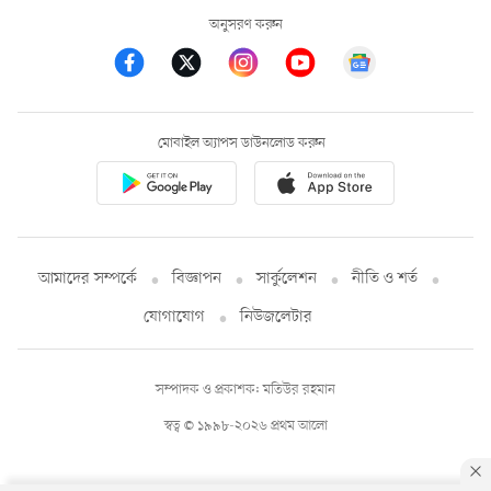
অনুসরণ করুন
মোবাইল অ্যাপস ডাউনলোড করুন
আমাদের সম্পর্কে
বিজ্ঞাপন
সার্কুলেশন
নীতি ও শর্ত
যোগাযোগ
নিউজলেটার
সম্পাদক ও প্রকাশক: মতিউর রহমান
স্বত্ব © ১৯৯৮-২০২৬ প্রথম আলো