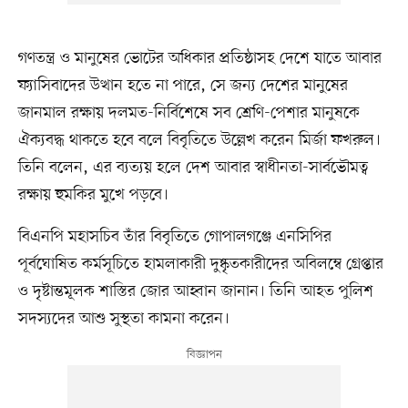
গণতন্ত্র ও মানুষের ভোটের অধিকার প্রতিষ্ঠাসহ দেশে যাতে আবার
ফ্যাসিবাদের উত্থান হতে না পারে, সে জন্য দেশের মানুষের
জানমাল রক্ষায় দলমত-নির্বিশেষে সব শ্রেণি-পেশার মানুষকে
ঐক্যবদ্ধ থাকতে হবে বলে বিবৃতিতে উল্লেখ করেন মির্জা ফখরুল।
তিনি বলেন, এর ব্যত্যয় হলে দেশ আবার স্বাধীনতা-সার্বভৌমত্ব
রক্ষায় হুমকির মুখে পড়বে।
বিএনপি মহাসচিব তাঁর বিবৃতিতে গোপালগঞ্জে এনসিপির
পূর্বঘোষিত কর্মসূচিতে হামলাকারী দুষ্কৃতকারীদের অবিলম্বে গ্রেপ্তার
ও দৃষ্টান্তমূলক শাস্তির জোর আহ্বান জানান। তিনি আহত পুলিশ
সদস্যদের আশু সুস্থতা কামনা করেন।