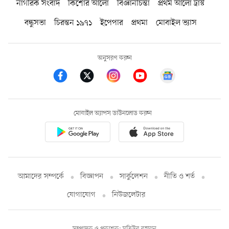
নাগরিক সংবাদ
কিশোর আলো
বিজ্ঞানচিন্তা
প্রথম আলো ট্রাস্ট
বন্ধুসভা
চিরন্তন ১৯৭১
ইপেপার
প্রথমা
মোবাইল ভ্যাস
অনুসরণ করুন
মোবাইল অ্যাপস ডাউনলোড করুন
আমাদের সম্পর্কে
বিজ্ঞাপন
সার্কুলেশন
নীতি ও শর্ত
যোগাযোগ
নিউজলেটার
সম্পাদক ও প্রকাশক: মতিউর রহমান