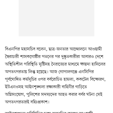
বিএনপির মহাসচিব বলেন, ছাত্র-জনতার আন্দোলনে আওয়ামী
স্বৈরাচারী শাসকগোষ্ঠীর পতনের পর দুষ্কৃতকারীরা আবারও দেশে
অস্থিতিশীল পরিস্থিতি সৃষ্টিসহ নৈরাজ্যের মাধ্যমে ফায়দা হাসিলের
অপতৎপরতায় লিপ্ত হয়েছে। আজ গোপালগঞ্জে এনসিপির
পূর্বঘোষিত কর্মসূচির ওপর বর্বরোচিত হামলা, ককটেল বিস্ফোরণ,
ইউএনওসহ আইনশৃঙ্খলা রক্ষাকারী বাহিনীর গাড়িতে
অগ্নিসংযোগ, পুলিশের সদস্যদের আহত করার বর্বর ঘটনা সেই
অপতৎপরতারই বহিঃপ্রকাশ।