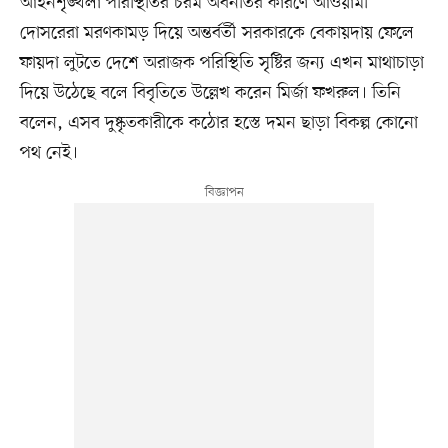
আইনশৃঙ্খলা পরিস্থিতির চরম অবনতির কারণে আওয়ামী
দোসরেরা মরণকামড় দিয়ে অন্তর্বর্তী সরকারকে বেকায়দায় ফেলে
ফায়দা লুটতে দেশে অরাজক পরিস্থিতি সৃষ্টির জন্য এখন মাথাচাড়া
দিয়ে উঠেছে বলে বিবৃতিতে উল্লেখ করেন মির্জা ফখরুল। তিনি
বলেন, এসব দুষ্কৃতকারীকে কঠোর হস্তে দমন ছাড়া বিকল্প কোনো
পথ নেই।