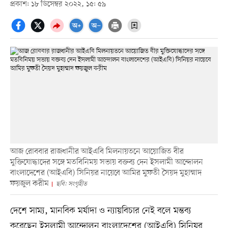
প্রকাশ: ১৮ ডিসেম্বর ২০২২, ১৫: ৫৯
আজ রোববার রাজধানীর আইএবি মিলনায়তনে আয়োজিত বীর
মুক্তিযোদ্ধাদের সঙ্গে মতবিনিময় সভায় বক্তব্য দেন ইসলামী আন্দোলন
বাংলাদেশের (আইএবি) সিনিয়র নায়েবে আমির মুফতী সৈয়দ মুহাম্মাদ
ফয়জুল করীম
ছবি: সংগৃহীত
দেশে সাম্য, মানবিক মর্যাদা ও ন্যায়বিচার নেই বলে মন্তব্য
করেছেন ইসলামী আন্দোলন বাংলাদেশের (আইএবি) সিনিয়র