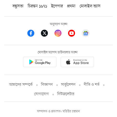
বন্ধুসভা
চিরন্তন ১৯৭১
ইপেপার
প্রথমা
মোবাইল ভ্যাস
অনুসরণ করুন
মোবাইল অ্যাপস ডাউনলোড করুন
আমাদের সম্পর্কে
বিজ্ঞাপন
সার্কুলেশন
নীতি ও শর্ত
যোগাযোগ
নিউজলেটার
সম্পাদক ও প্রকাশক: মতিউর রহমান