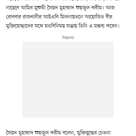
নায়েবে আমির মুফতী সৈয়দ মুহাম্মাদ ফয়জুল করীম। আজ
রোববার রাজধানীর আইএবি মিলনায়তনে আয়োজিত বীর
মুক্তিযোদ্ধাদের সঙ্গে মতবিনিময় সভায় তিনি এ মন্তব্য করেন।
সৈয়দ মুহাম্মাদ ফয়জুল করীম বলেন, মুক্তিযুদ্ধের চেতনা