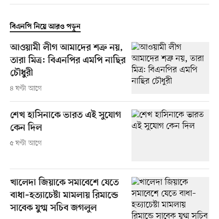
বিএনপি নিয়ে আরও পড়ুন
আওয়ামী লীগ আমাদের শত্রু নয়,
তারা মিত্র: বিএনপির এমপি নাছির
চৌধুরী
৪ ঘণ্টা আগে
শেখ হাসিনাকে ভারত এই সুযোগ
কেন দিল
৫ ঘণ্টা আগে
খালেদা জিয়াকে সমাবেশে যেতে
বাধা–হত্যাচেষ্টা মামলায় রিমান্ডে
সাবেক যুগ্ম সচিব জগলুল