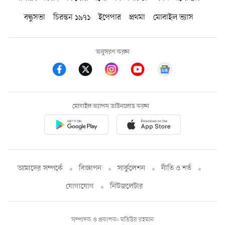
বন্ধুসভা
চিরন্তন ১৯৭১
ইপেপার
প্রথমা
মোবাইল ভ্যাস
অনুসরণ করুন
মোবাইল অ্যাপস ডাউনলোড করুন
আমাদের সম্পর্কে
বিজ্ঞাপন
সার্কুলেশন
নীতি ও শর্ত
যোগাযোগ
নিউজলেটার
সম্পাদক ও প্রকাশক: মতিউর রহমান