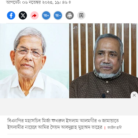
আপডেট: ০৬ নভেম্বর ২০২৫, ১৯: ৪৬
বিএনপির মহাসচিব মির্জা ফখরুল ইসলাম আলমগীর ও জামায়াতে
ইসলামীর নায়েবে আমির সৈয়দ আবদুল্লাহ মুহাম্মদ তাহের
ফাইল ছবি