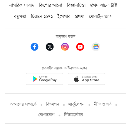
নাগরিক সংবাদ
কিশোর আলো
বিজ্ঞানচিন্তা
প্রথম আলো ট্রাস্ট
বন্ধুসভা
চিরন্তন ১৯৭১
ইপেপার
প্রথমা
মোবাইল ভ্যাস
অনুসরণ করুন
মোবাইল অ্যাপস ডাউনলোড করুন
আমাদের সম্পর্কে
বিজ্ঞাপন
সার্কুলেশন
নীতি ও শর্ত
যোগাযোগ
নিউজলেটার