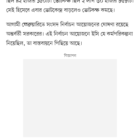
ছিল ৪২ হাজার ১৫০টি। ভোটকক্ষ ছিল ২ লাখ ৬০ হাজার ৮৫৮টি।
সেই হিসেবে এবার ভোটকেন্দ্র বাড়লেও ভোটকক্ষ কমছে।
আগামী ফেব্রুয়ারিতে সংসদ নির্বাচন আয়োজনের ঘোষণা রয়েছে
অন্তর্বর্তী সরকারের। এই নির্বাচন আয়োজনে ইসি যে কর্মপরিকল্পনা
নিয়েছিল, তা বাস্তবায়নে পিছিয়ে আছে।