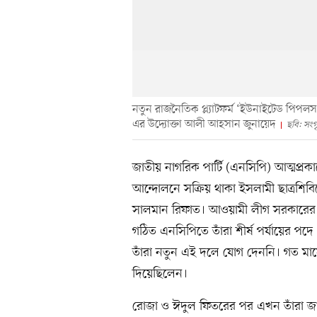
নতুন রাজনৈতিক প্ল্যাটফর্ম ‘ইউনাইটেড পিপল
এর উদ্যোক্তা আলী আহসান জুনায়েদ
ছবি: সংগ
জাতীয় নাগরিক পার্টি (এনসিপি) আত্মপ
আন্দোলনে সক্রিয় থাকা ইসলামী ছাত্রশি
সালমান রিফাত। আওয়ামী লীগ সরকারের প
গঠিত এনসিপিতে তাঁরা শীর্ষ পর্যায়ের পদ
তাঁরা নতুন এই দলে যোগ দেননি। গত মাসে
দিয়েছিলেন।
রোজা ও ঈদুল ফিতরের পর এখন তাঁরা জানাচ