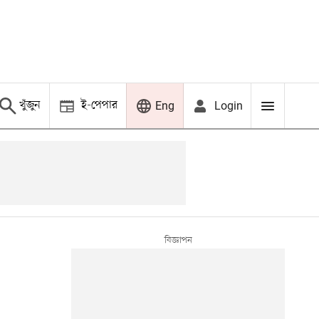
খুঁজুন
ই-পেপার
Login
Eng