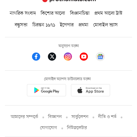
নাগরিক সংবাদ
কিশোর আলো
বিজ্ঞানচিন্তা
প্রথম আলো ট্রাস্ট
বন্ধুসভা
চিরন্তন ১৯৭১
ইপেপার
প্রথমা
মোবাইল ভ্যাস
অনুসরণ করুন
মোবাইল অ্যাপস ডাউনলোড করুন
আমাদের সম্পর্কে
বিজ্ঞাপন
সার্কুলেশন
নীতি ও শর্ত
যোগাযোগ
নিউজলেটার