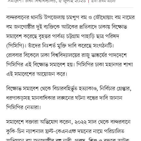
সমাবেশ। ঢাকা বিশ্ববিদ্যালয়, ৫ জুলাই ২০২৬
ছবি: প্রথম আলো
বান্দরবানের থানচি উপজেলায় চমখুপ বম ও জৌথোয়াং বম নামের
বম জনগোষ্ঠীর দুই ব্যক্তিকে আটকের প্রতিবাদে ঢাকায় বিক্ষোভ
সমাবেশ করেছে বৃহত্তর পার্বত্য চট্টগ্রাম পাহাড়ি ছাত্র পরিষদ
(পিসিপি)। তাঁদের নিঃশর্ত মুক্তি দাবি করেছে সংগঠনটি।
রোববার বিকেলে ঢাকা বিশ্ববিদ্যালয়ের রাজু ভাস্কর্যের পাদদেশে
পিসিপির এই বিক্ষোভ সমাবেশ হয়। পিসিপির ঢাকা মহানগর শাখা
এই সমাবেশের আয়োজন করে।
বিক্ষোভ সমাবেশ থেকে বিচারবহির্ভূত হত্যাকাণ্ড, নির্বিচার গ্রেপ্তার,
ধরপাকড়সহ মানবাধিকার লঙ্ঘনের ঘটনা বন্ধের দাবি জানান
পিসিপির নেতারা।
সমাবেশে বক্তারা অভিযোগ করেন, ২০২২ সাল থেকে বান্দরবানে
কুকি-চিন ন্যাশনাল ফ্রন্ট–কেএনএফ দমনের নামে পরিচালিত
অভিযানে বম জনগোষ্ঠীর বহু নারী, পুরুষ, শিশু ও বৃদ্ধকে আটক