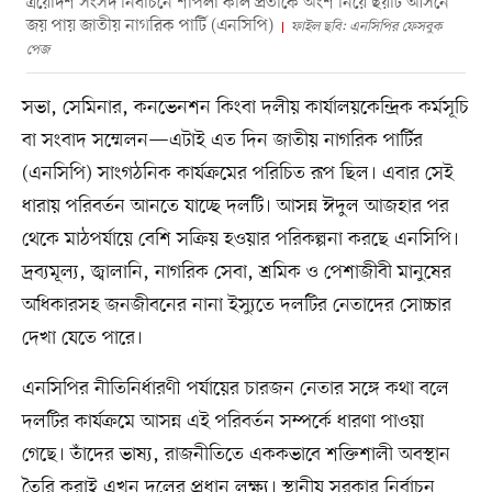
ত্রয়োদশ সংসদ নির্বাচনে শাপলা কলি প্রতীকে অংশ নিয়ে ছয়টি আসনে
জয় পায় জাতীয় নাগরিক পার্টি (এনসিপি)
ফাইল ছবি: এনসিপির ফেসবুক
পেজ
সভা, সেমিনার, কনভেনশন কিংবা দলীয় কার্যালয়কেন্দ্রিক কর্মসূচি
বা সংবাদ সম্মেলন—এটাই এত দিন জাতীয় নাগরিক পার্টির
(এনসিপি) সাংগঠনিক কার্যক্রমের পরিচিত রূপ ছিল। এবার সেই
ধারায় পরিবর্তন আনতে যাচ্ছে দলটি। আসন্ন ঈদুল আজহার পর
থেকে মাঠপর্যায়ে বেশি সক্রিয় হওয়ার পরিকল্পনা করছে এনসিপি।
দ্রব্যমূল্য, জ্বালানি, নাগরিক সেবা, শ্রমিক ও পেশাজীবী মানুষের
অধিকারসহ জনজীবনের নানা ইস্যুতে দলটির নেতাদের সোচ্চার
দেখা যেতে পারে।
এনসিপির নীতিনির্ধারণী পর্যায়ের চারজন নেতার সঙ্গে কথা বলে
দলটির কার্যক্রমে আসন্ন এই পরিবর্তন সম্পর্কে ধারণা পাওয়া
গেছে। তাঁদের ভাষ্য, রাজনীতিতে এককভাবে শক্তিশালী অবস্থান
তৈরি করাই এখন দলের প্রধান লক্ষ্য। স্থানীয় সরকার নির্বাচন