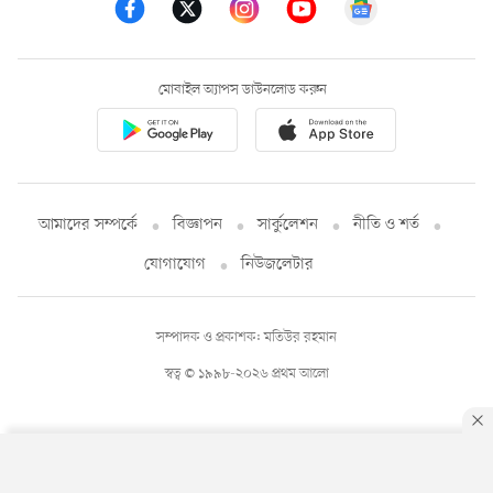
মোবাইল অ্যাপস ডাউনলোড করুন
আমাদের সম্পর্কে
বিজ্ঞাপন
সার্কুলেশন
নীতি ও শর্ত
যোগাযোগ
নিউজলেটার
সম্পাদক ও প্রকাশক: মতিউর রহমান
স্বত্ব © ১৯৯৮-২০২৬ প্রথম আলো