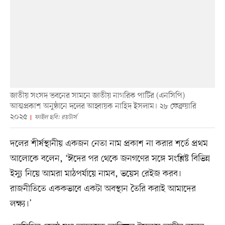
জাতীয় সংসদ ভবনের সামনে জাতীয় নাগরিক পার্টির (এনসিপি)
আত্মপ্রকাশ অনুষ্ঠানে দলের আহ্বায়ক নাহিদ ইসলাম। ২৮ ফেব্রুয়ারি
২০২৫
ফাইল ছবি: রয়টার্স
দলের শীর্ষস্থানীয় একজন নেতা নাম প্রকাশ না করার শর্তে প্রথম
আলোকে বলেন, ‘ঈদের পর থেকে জনগণের সঙ্গে সংশ্লিষ্ট বিভিন্ন
ইস্যু নিয়ে আমরা মাঠপর্যায়ে নামব, ভয়েস রেইজ করব।
রাজনীতিতে এককভাবে একটা অবস্থান তৈরি করাই আমাদের
লক্ষ্য।’