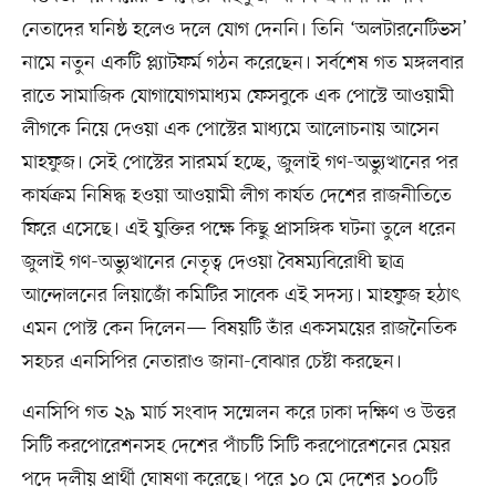
নেতাদের ঘনিষ্ঠ হলেও দলে যোগ দেননি। তিনি ‘অলটারনেটিভস’
নামে নতুন একটি প্ল্যাটফর্ম গঠন করেছেন। সর্বশেষ গত মঙ্গলবার
রাতে সামাজিক যোগাযোগমাধ্যম ফেসবুকে এক পোস্টে আওয়ামী
লীগকে নিয়ে দেওয়া এক পোস্টের মাধ্যমে আলোচনায় আসেন
মাহফুজ। সেই পোস্টের সারমর্ম হচ্ছে, জুলাই গণ-অভ্যুত্থানের পর
কার্যক্রম নিষিদ্ধ হওয়া আওয়ামী লীগ কার্যত দেশের রাজনীতিতে
ফিরে এসেছে। এই যুক্তির পক্ষে কিছু প্রাসঙ্গিক ঘটনা তুলে ধরেন
জুলাই গণ-অভ্যুত্থানের নেতৃত্ব দেওয়া বৈষম্যবিরোধী ছাত্র
আন্দোলনের লিয়াজোঁ কমিটির সাবেক এই সদস্য। মাহফুজ হঠাৎ
এমন পোস্ট কেন দিলেন— বিষয়টি তাঁর একসময়ের রাজনৈতিক
সহচর এনসিপির নেতারাও জানা-বোঝার চেষ্টা করছেন।
এনসিপি গত ২৯ মার্চ সংবাদ সম্মেলন করে ঢাকা দক্ষিণ ও উত্তর
সিটি করপোরেশনসহ দেশের পাঁচটি সিটি করপোরেশনের মেয়র
পদে দলীয় প্রার্থী ঘোষণা করেছে। পরে ১০ মে দেশের ১০০টি