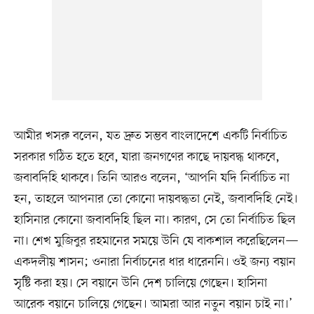
আমীর খসরু বলেন, যত দ্রুত সম্ভব বাংলাদেশে একটি নির্বাচিত
সরকার গঠিত হতে হবে, যারা জনগণের কাছে দায়বদ্ধ থাকবে,
জবাবদিহি থাকবে। তিনি আরও বলেন, ‘আপনি যদি নির্বাচিত না
হন, তাহলে আপনার তো কোনো দায়বদ্ধতা নেই, জবাবদিহি নেই।
হাসিনার কোনো জবাবদিহি ছিল না। কারণ, সে তো নির্বাচিত ছিল
না। শেখ মুজিবুর রহমানের সময়ে উনি যে বাকশাল করেছিলেন—
একদলীয় শাসন; ওনারা নির্বাচনের ধার ধারেননি। ওই জন্য বয়ান
সৃষ্টি করা হয়। সে বয়ানে উনি দেশ চালিয়ে গেছেন। হাসিনা
আরেক বয়ানে চালিয়ে গেছেন। আমরা আর নতুন বয়ান চাই না।’