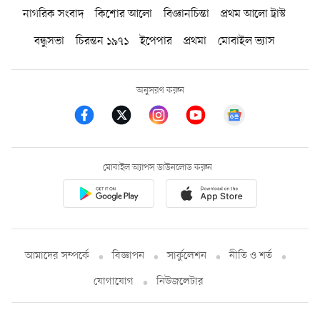
নাগরিক সংবাদ
কিশোর আলো
বিজ্ঞানচিন্তা
প্রথম আলো ট্রাস্ট
বন্ধুসভা
চিরন্তন ১৯৭১
ইপেপার
প্রথমা
মোবাইল ভ্যাস
অনুসরণ করুন
মোবাইল অ্যাপস ডাউনলোড করুন
আমাদের সম্পর্কে
বিজ্ঞাপন
সার্কুলেশন
নীতি ও শর্ত
যোগাযোগ
নিউজলেটার