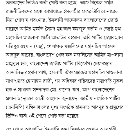
তারকাদের ভিডিও বার্তা পোস্ট করা হচ্ছে। আজ বিকেল পর্যন্ত
রাজনীতিকদের মধ্যে জামায়াতে ইসলামীর সেক্রেটারি জেনারেল
মিয়া গোলাম পরওয়ার, ইসলামী আন্দোলন বাংলাদেশের জ্যেষ্ঠ
নায়েবে আমির মুফতি সৈয়দ মুহাম্মাদ ফয়জুল করীম ও জ্যেষ্ঠ যুগ্ম
মহাসচিব মাওলানা গাজী আতাউর রহমান, এবি পার্টির চেয়ারম্যান
মজিবুর রহমান (মঞ্জু), খেলাফত মজলিসের মহাসচিব আহমদ
আবদুল কাদের, বাংলাদেশ খেলাফত মজলিসের আমির মাওলানা
মামুনুল হক, বাংলাদেশ জাতীয় পার্টির (বিজেপি) চেয়ারম্যান
আন্দালিভ রহমান পার্থ, ইসলামী ঐক্যজোটের মহাসচিব মাওলানা
সাখাওয়াত হোসাইন রাজী, গণ অধিকার পরিষদের সভাপতি নুরুল
হক ও সাধারণ সম্পাদক মো. রাশেদ খান, আপ বাংলাদেশের
প্রধান উদ্যোক্তা আলী আহসান জুনায়েদ, জাতীয় নাগরিক পার্টির
(এনসিপি) দক্ষিণাঞ্চলের মুখ্য সংগঠক হাসনাত আবদুল্লাহ প্রমুখের
ভিডিও বার্তা ওই পেজে পোস্ট করা হয়েছে।
ওই পেজে আলোচিত ইসলামি বক্তা মিজানুর রহমান আজহারী,