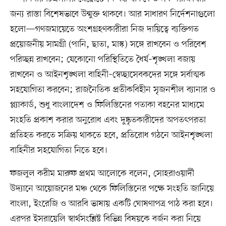
জন্য রাস্তা বিশেষভাবে উন্মুক্ত থাকবে। আর সাধারণ নির্দেশনাগুলো
হলো—গণজমায়েতে অংশগ্রহণকারীরা নিজ দায়িত্বে ব্যক্তিগত
প্রয়োজনীয় সামগ্রী (পানি, ছাতা, মাস্ক) সঙ্গে রাখবেন ও পরিবেশ
পরিচ্ছন্ন রাখবেন; যেকোনো পরিস্থিতিতে ধৈর্য–শৃঙ্খলা বজায়
রাখবেন ও আইনশৃঙ্খলা বাহিনী–স্বেচ্ছাসেবকদের সঙ্গে সর্বাত্মক
সহযোগিতা করবেন; রাজনৈতিক প্রতীকবিহীন সৃজনশীল ব্যানার ও
প্ল্যাকার্ড, শুধু বাংলাদেশ ও ফিলিস্তিনের পতাকা বহনের মাধ্যমে
সংহতি প্রকাশ করার অনুরোধ এবং দুষ্কৃতকারীদের অপতৎপরতা
প্রতিহত করতে সক্রিয় থাকতে হবে, প্রতিরোধ গঠনে আইনশৃঙ্খলা
বাহিনীর সহযোগিতা নিতে হবে।
ফজলুল করীম মারুফ প্রথম আলোকে বলেন, সোহরাওয়ার্দী
উদ্যানে আয়োজনের মঞ্চ থেকে ফিলিস্তিনের পক্ষে সংহতি জানিয়ে
বাংলা, ইংরেজি ও আরবি ভাষায় একটি ঘোষণাপত্র পাঠ করা হবে।
এরপর ইসরায়েলি স্বার্থসংশ্লিষ্ট বিভিন্ন বিষয়কে বর্জন করা নিয়ে