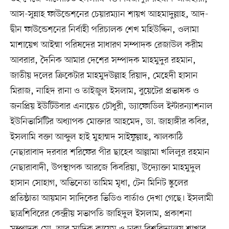
আস-সুন্নাহ ফাউন্ডেশনের চেয়ারম্যান শায়খ আহমাদুল্লাহ, আদ-
দ্বীন ফাউন্ডেশনের নির্বাহী পরিচালক শেখ মহিউদ্দিন, ওলামা
মাশায়েখ আইম্মা পরিষদের সাধারণ সম্পাদক রেজাউল করীম
আবরার, দৈনিক আমার দেশের সম্পাদক মাহমুদুর রহমান,
জাতীয় দলের ক্রিকেটার মাহমুদউল্লাহ রিয়াদ, মেহেদী হাসান
মিরাজ, নাহিদ রানা ও তাইজুল ইসলাম, বুয়েটের প্রভাষক ও
জনপ্রিয় ইউটিউবার এনায়েত চৌধুরী, ড্যাফোডিল ইন্টারন্যাশনাল
ইউনিভার্সিটির অধ্যাপক মোক্তার আহমেদ, ডা. জাহাঙ্গীর কবির,
ইসলামি বক্তা আব্দুল হাই মুহাম্মদ সাইফুল্লাহ, ঝালকাঠি
নেছারাবাদ দরবার শরিফের পীর ছাহেব আল্লামা খলিলুর রহমান
নেছারাবাদী, উপস্থাপক আরজে কিবরিয়া, উদ্যোক্তা মাহমুদুল
হাসান সোহাগ, অভিনেতা তামিম মৃধা, টেন মিনিট স্কুলের
প্রতিষ্ঠাতা আয়মান সাদিকের ভিডিও বার্তাও দেখা গেছে। ইসলামী
ছাত্রশিবিরের কেন্দ্রীয় সভাপতি জাহিদুল ইসলাম, প্রকাশনা