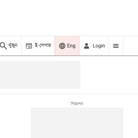
খুঁজুন
ই-পেপার
Login
Eng