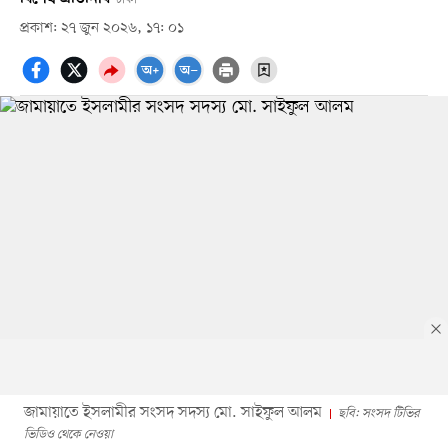
প্রকাশ: ২৭ জুন ২০২৬, ১৭: ০১
জামায়াতে ইসলামীর সংসদ সদস্য মো. সাইফুল আলম
ছবি: সংসদ টিভির
ভিডিও থেকে নেওয়া