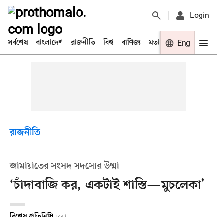
Login
সর্বশেষ
বাংলাদেশ
রাজনীতি
বিশ্ব
বাণিজ্য
মতামত
খেলা
Eng
বিনো
রাজনীতি
জামায়াতের সংসদ সদস্যের উষ্মা
‘চাঁদাবাজি কর, একটাই শাস্তি—মুচলেকা’
বিশেষ প্রতিনিধি
ঢাকা