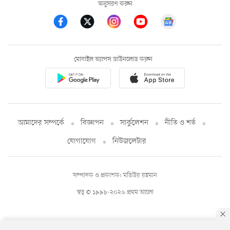
অনুসরণ করুন
মোবাইল অ্যাপস ডাউনলোড করুন
আমাদের সম্পর্কে
বিজ্ঞাপন
সার্কুলেশন
নীতি ও শর্ত
যোগাযোগ
নিউজলেটার
সম্পাদক ও প্রকাশক: মতিউর রহমান
স্বত্ব © ১৯৯৮-২০২৬ প্রথম আলো