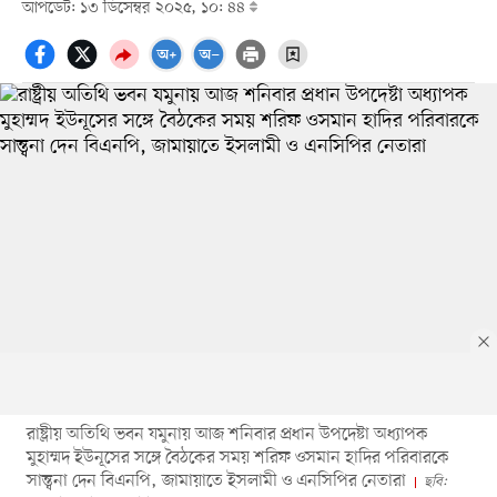
আপডেট: ১৩ ডিসেম্বর ২০২৫, ১০: ৪৪
রাষ্ট্রীয় অতিথি ভবন যমুনায় আজ শনিবার প্রধান উপদেষ্টা অধ্যাপক
মুহাম্মদ ইউনূসের সঙ্গে বৈঠকের সময় শরিফ ওসমান হাদির পরিবারকে
সান্ত্বনা দেন বিএনপি, জামায়াতে ইসলামী ও এনসিপির নেতারা
ছবি: