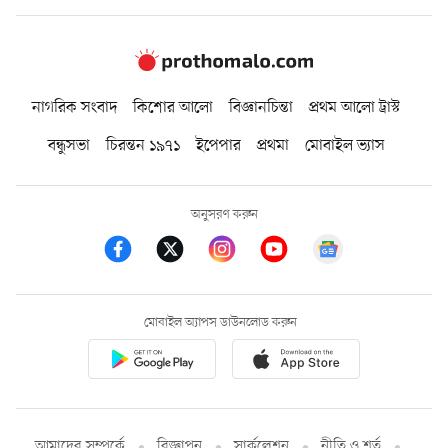
নাগরিক সংবাদ
কিশোর আলো
বিজ্ঞানচিন্তা
প্রথম আলো ট্রাস্ট
বন্ধুসভা
চিরন্তন ১৯৭১
ইপেপার
প্রথমা
মোবাইল ভ্যাস
অনুসরণ করুন
মোবাইল অ্যাপস ডাউনলোড করুন
আমাদের সম্পর্কে
বিজ্ঞাপন
সার্কুলেশন
নীতি ও শর্ত