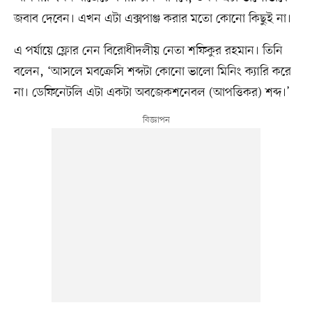
জবাব দেবেন। এখন এটা এক্সপাঞ্জ করার মতো কোনো কিছুই না।
এ পর্যায়ে ফ্লোর নেন বিরোধীদলীয় নেতা শফিকুর রহমান। তিনি
বলেন, ‘আসলে মবক্রেসি শব্দটা কোনো ভালো মিনিং ক্যারি করে
না। ডেফিনেটলি এটা একটা অবজেকশনেবল (আপত্তিকর) শব্দ।’