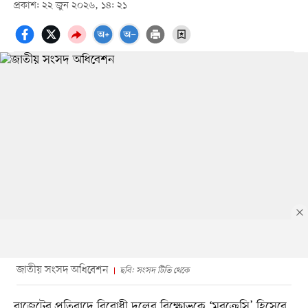
প্রকাশ: ২২ জুন ২০২৬, ১৪: ২১
জাতীয় সংসদ অধিবেশন
ছবি: সংসদ টিভি থেকে
বাজেটের প্রতিবাদে বিরোধী দলের বিক্ষোভকে ‘মবক্রেসি’ হিসেবে