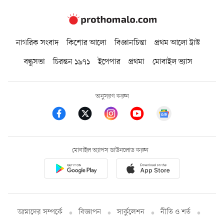
নাগরিক সংবাদ
কিশোর আলো
বিজ্ঞানচিন্তা
প্রথম আলো ট্রাস্ট
বন্ধুসভা
চিরন্তন ১৯৭১
ইপেপার
প্রথমা
মোবাইল ভ্যাস
অনুসরণ করুন
মোবাইল অ্যাপস ডাউনলোড করুন
আমাদের সম্পর্কে
বিজ্ঞাপন
সার্কুলেশন
নীতি ও শর্ত