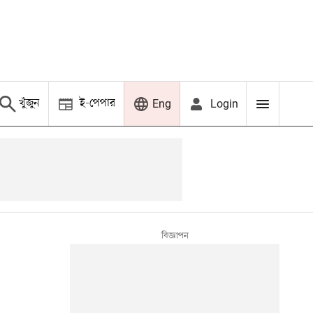
খুঁজুন
ই-পেপার
Login
Eng