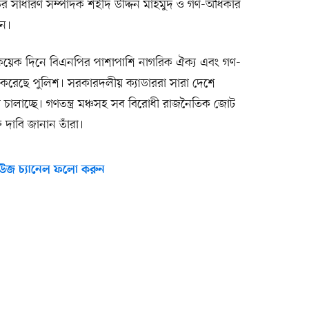
 সাধারণ সম্পাদক শহীদ উদ্দিন মাহমুদ ও গণ-অধিকার
ান।
কয়েক দিনে বিএনপির পাশাপাশি নাগরিক ঐক্য এবং গণ-
ার করেছে পুলিশ। সরকারদলীয় ক্যাডাররা সারা দেশে
চালাচ্ছে। গণতন্ত্র মঞ্চসহ সব বিরোধী রাজনৈতিক জোট
 দাবি জানান তাঁরা।
উজ চ্যানেল ফলো করুন