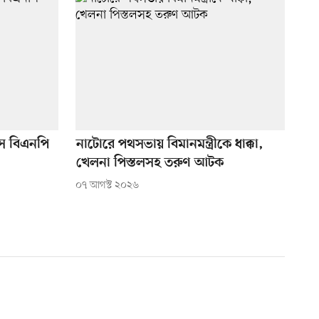
সে বিএনপি
নাটোরে পথসভায় বিমানমন্ত্রীকে ধাক্কা,
খেলনা পিস্তলসহ তরুণ আটক
০৭ আগস্ট ২০২৬