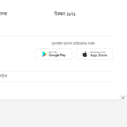
ধুসভা
চিরন্তন ১৯৭১
মোবাইল অ্যাপস ডাউনলোড করুন
েটার