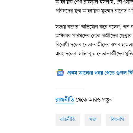
আহ্বায়ক শেখ রফিকুল ইসলাম, জেএসডির
পরিষদের যুগ্ম আহ্বায়ক মুহম্মদ রাশেদ খ
সভায় বক্তারা অভিযোগ করে বলেন, গত 
অধিকার পরিষদের নেতা-কর্মীদের গ্রেপ্ত
বিরোধী দলের নেতা-কর্মীদের ওপর হামলা 
এবং দলের আটককৃত নেতা-কর্মীদের মুক্তি
প্রথম আলোর খবর পেতে গুগল নি
থেকে আরও পড়ুন
রাজনীতি
রাজনীতি
সভা
বিএনপি