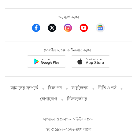
অনুসরণ করুন
মোবাইল অ্যাপস ডাউনলোড করুন
আমাদের সম্পর্কে
বিজ্ঞাপন
সার্কুলেশন
নীতি ও শর্ত
যোগাযোগ
নিউজলেটার
সম্পাদক ও প্রকাশক: মতিউর রহমান
স্বত্ব © ১৯৯৮-২০২৬ প্রথম আলো