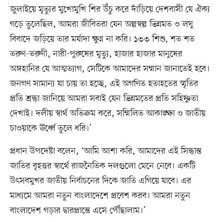
জুলাইয়ে মৃত্যুর মুখোমুখি শির উঁচু করে দাঁড়িয়ে দেশবাসী যে ঐক্য
গড়ে তুলেছিল, আমরা জীবিতরা যেন অল্পস্বল্প ভিন্নমত ও লঘু
বিবাদে জড়িয়ে তার মর্যাদা ক্ষুণ্ন না করি। ১৩৩ শিশু, শত শত
তরুণ-তরুণী, নারী-পুরুষের মৃত্যু, হাজার হাজার মানুষের
অঙ্গহানির যে আত্মত্যাগ, সেটিকে আমাদের সম্মান জানাতেই হবে।
জনগণ সামান্য যা চায় তা হচ্ছে, এই অগণিত হতাহতের স্মৃতির
প্রতি শ্রদ্ধা জানিয়ে আমরা সবাই যেন ভিন্নমতের প্রতি সহিষ্ণুতা
দেখাই। দলীয় স্বার্থ অতিক্রম করে, সম্মিলিত আকাঙ্ক্ষা ও জাতীয়
চাওয়াকে ঊর্ধ্বে তুলে ধরি।’
প্রধান উপদেষ্টা বলেন, ‘আমি আশা করি, আমাদের এই সিদ্ধান্ত
জাতির বৃহত্তর স্বার্থে রাজনৈতিক দলগুলো মেনে নেবে। একটি
উৎসবমুখর জাতীয় নির্বাচনের দিকে জাতি এগিয়ে যাবে। এর
মাধ্যমে আমরা নতুন বাংলাদেশে প্রবেশ করব। আমরা নতুন
বাংলাদেশ গড়ার দ্বারপ্রান্তে এসে পৌঁছালাম।’