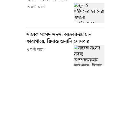
৩ ঘণ্টা আগে
সাবেক সংসদ সদস্য আক্তারুজ্জামান
কারাগারে, রিমান্ড শুনানি সোমবার
৫ ঘণ্টা আগে