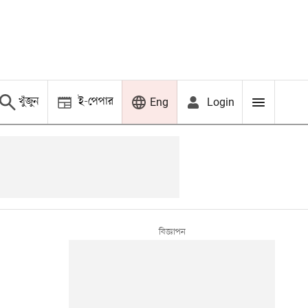
খুঁজুন
ই-পেপার
Login
Eng