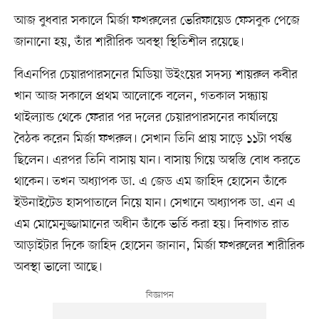
আজ বুধবার সকালে মির্জা ফখরুলের ভেরিফায়েড ফেসবুক পেজে
জানানো হয়, তাঁর শারীরিক অবস্থা স্থিতিশীল রয়েছে।
বিএনপির চেয়ারপারসনের মিডিয়া উইংয়ের সদস্য শায়রুল কবীর
খান আজ সকালে প্রথম আলোকে বলেন, গতকাল সন্ধ্যায়
থাইল্যান্ড থেকে ফেরার পর দলের চেয়ারপারসনের কার্যালয়ে
বৈঠক করেন মির্জা ফখরুল। সেখান তিনি প্রায় সাড়ে ১১টা পর্যন্ত
ছিলেন। এরপর তিনি বাসায় যান। বাসায় গিয়ে অস্বস্তি বোধ করতে
থাকেন। তখন অধ্যাপক ডা. এ জেড এম জাহিদ হোসেন তাঁকে
ইউনাইটেড হাসপাতালে নিয়ে যান। সেখানে অধ্যাপক ডা. এন এ
এম মোমেনুজ্জামানের অধীন তাঁকে ভর্তি করা হয়। দিবাগত রাত
আড়াইটার দিকে জাহিদ হোসেন জানান, মির্জা ফখরুলের শারীরিক
অবস্থা ভালো আছে।