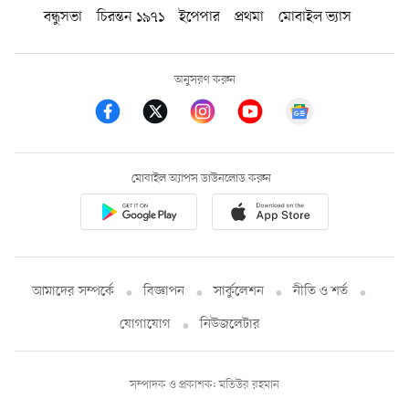
বন্ধুসভা
চিরন্তন ১৯৭১
ইপেপার
প্রথমা
মোবাইল ভ্যাস
অনুসরণ করুন
মোবাইল অ্যাপস ডাউনলোড করুন
আমাদের সম্পর্কে
বিজ্ঞাপন
সার্কুলেশন
নীতি ও শর্ত
যোগাযোগ
নিউজলেটার
সম্পাদক ও প্রকাশক: মতিউর রহমান