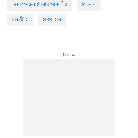
মির্জা ফখরুল ইসলাম আলমগীর
বিএনপি
রাজনীতি
হাসপাতাল