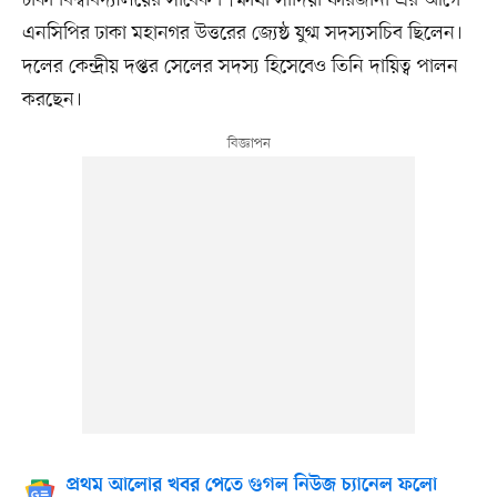
ঢাকা বিশ্ববিদ্যালয়ের সাবেক শিক্ষার্থী সাদিয়া ফারজানা এর আগে
এনসিপির ঢাকা মহানগর উত্তরের জ্যেষ্ঠ যুগ্ম সদস্যসচিব ছিলেন।
দলের কেন্দ্রীয় দপ্তর সেলের সদস্য হিসেবেও তিনি দায়িত্ব পালন
করছেন।
প্রথম আলোর খবর পেতে গুগল নিউজ চ্যানেল ফলো