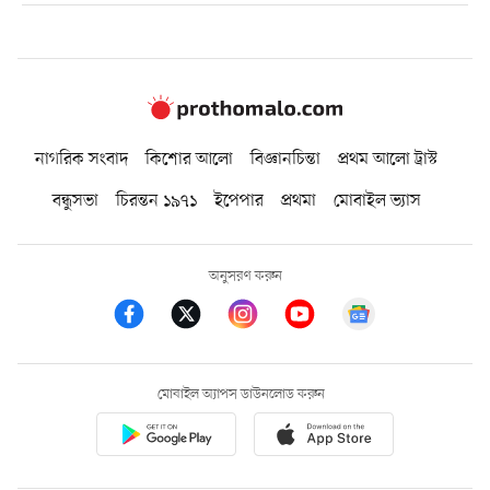
নাগরিক সংবাদ
কিশোর আলো
বিজ্ঞানচিন্তা
প্রথম আলো ট্রাস্ট
বন্ধুসভা
চিরন্তন ১৯৭১
ইপেপার
প্রথমা
মোবাইল ভ্যাস
অনুসরণ করুন
মোবাইল অ্যাপস ডাউনলোড করুন