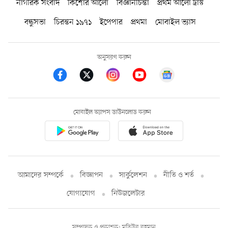
নাগরিক সংবাদ
কিশোর আলো
বিজ্ঞানচিন্তা
প্রথম আলো ট্রাস্ট
বন্ধুসভা
চিরন্তন ১৯৭১
ইপেপার
প্রথমা
মোবাইল ভ্যাস
অনুসরণ করুন
মোবাইল অ্যাপস ডাউনলোড করুন
আমাদের সম্পর্কে
বিজ্ঞাপন
সার্কুলেশন
নীতি ও শর্ত
যোগাযোগ
নিউজলেটার
সম্পাদক ও প্রকাশক: মতিউর রহমান