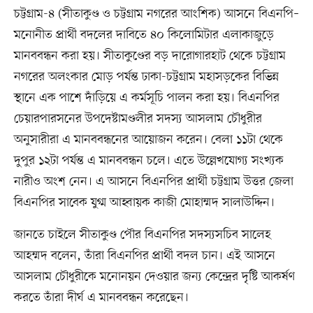
চট্টগ্রাম-৪ (সীতাকুণ্ড ও চট্টগ্রাম নগরের আংশিক) আসনে বিএনপি–
মনোনীত প্রার্থী বদলের দাবিতে ৪০ কিলোমিটার এলাকাজুড়ে
মানববন্ধন করা হয়। সীতাকুণ্ডের বড় দারোগারহাট থেকে চট্টগ্রাম
নগরের অলংকার মোড় পর্যন্ত ঢাকা-চট্টগ্রাম মহাসড়কের বিভিন্ন
স্থানে এক পাশে দাঁড়িয়ে এ কর্মসূচি পালন করা হয়। বিএনপির
চেয়ারপারসনের উপদেষ্টামণ্ডলীর সদস্য আসলাম চৌধুরীর
অনুসারীরা এ মানববন্ধনের আয়োজন করেন। বেলা ১১টা থেকে
দুপুর ১২টা পর্যন্ত এ মানববন্ধন চলে। এতে উল্লেখযোগ্য সংখ্যক
নারীও অংশ নেন। এ আসনে বিএনপির প্রার্থী চট্টগ্রাম উত্তর জেলা
বিএনপির সাবেক যুগ্ম আহ্বায়ক কাজী মোহাম্মদ সালাউদ্দিন।
জানতে চাইলে সীতাকুণ্ড পৌর বিএনপির সদস্যসচিব সালেহ
আহম্মদ বলেন, তাঁরা বিএনপির প্রার্থী বদল চান। এই আসনে
আসলাম চৌধুরীকে মনোনয়ন দেওয়ার জন্য কেন্দ্রের দৃষ্টি আকর্ষণ
করতে তাঁরা দীর্ঘ এ মানববন্ধন করেছেন।