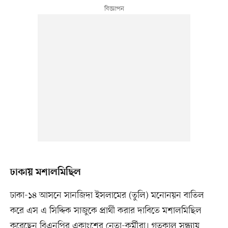
ঢাকায় মশালমিছিল
ঢাকা-১৪ আসনে সানজিদা ইসলামের (তুলি) মনোনয়ন বাতিল
করে এস এ সিদ্দিক সাজুকে প্রার্থী করার দাবিতে মশালমিছিল
করেছেন বিএনপির একাংশের নেতা-কর্মীরা। গতকাল সন্ধ্যায়