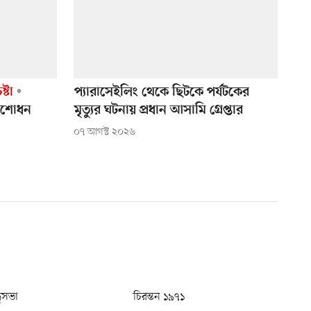
্টা
প্যারাসেইলিং থেকে ছিটকে পর্যটকের
সংশোধন
মৃত্যুর ঘটনায় প্রধান আসামি গ্রেপ্তার
০৭ আগস্ট ২০২৬
ধুসভা
চিরন্তন ১৯৭১