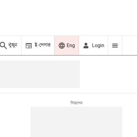
খুঁজুন
ই-পেপার
Login
Eng