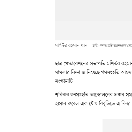
মশিউর রহমান খান
ছবি: গণসংহতি আন্দোলন থেক
ছাত্র ফেডারেশনের সভাপতি মশিউর রহমান খা
মামলার নিন্দা জানিয়েছে গণসংহতি আন্দোল
সংগঠনটি।
শনিবার গণসংহতি আন্দোলনের প্রধান সমন্
হাসান রুবেল এক যৌথ বিবৃতিতে এ নিন্দা