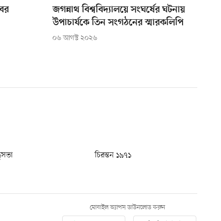
বর
জগন্নাথ বিশ্ববিদ্যালয়ে সংঘর্ষের ঘটনায়
উপাচার্যকে তিন সংগঠনের স্মারকলিপি
০৬ আগস্ট ২০২৬
ধুসভা
চিরন্তন ১৯৭১
মোবাইল অ্যাপস ডাউনলোড করুন