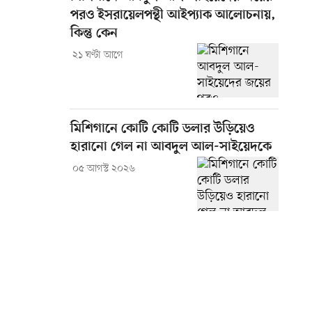
পরও ইসরায়েলপন্থী আইপ্যাক আলোচনায়,
কিন্তু কেন
২১ ঘণ্টা আগে
মিশিগানে কোটি কোটি ডলার উড়িয়েও
হারানো গেল না আবদুল আল-সাইয়েদকে
০৫ আগস্ট ২০২৬