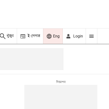
খুঁজুন
ই-পেপার
Login
Eng