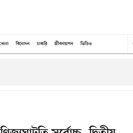
খেলা
বিনোদন
চাকরি
জীবনযাপন
ভিডিও