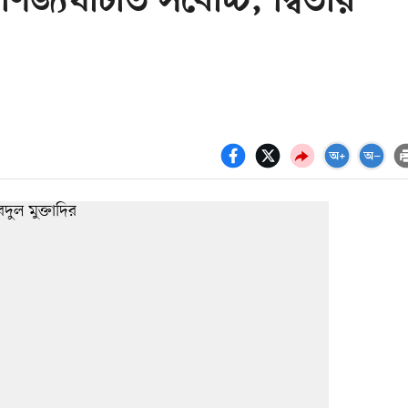
িজ্যঘাটতি সর্বোচ্চ, দ্বিতীয়