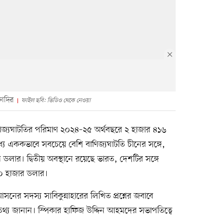
তাদির
ফাইল ছবি: ভিডিও থেকে নেওয়া
াণিজ্যঘাটতির পরিমাণ ২০২৪–২৫ অর্থবছরে ২ হাজার ৪১৬
ে এককভাবে সবচেয়ে বেশি বাণিজ্যঘাটতি চীনের সঙ্গে,
লার। দ্বিতীয় অবস্থানে রয়েছে ভারত, দেশটির সঙ্গে
৭০ হাজার ডলার।
ের সদস্য সাবিকুন্নাহারের লিখিত প্রশ্নের জবাবে
 এ তথ্য জানান। স্পিকার হাফিজ উদ্দিন আহমদের সভাপতিত্বে