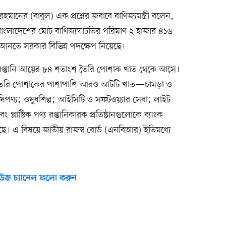
ানের (বাবুল) এক প্রশ্নের জবাবে বাণিজ্যমন্ত্রী বলেন,
 বাংলাদেশের মোট বাণিজ্যঘাটতির পরিমাণ ২ হাজার ৪১৬
নতে সরকার বিভিন্ন পদক্ষেপ নিয়েছে।
ট রপ্তানি আয়ের ৮৪ শতাংশ তৈরি পোশাক খাত থেকে আসে।
 তৈরি পোশাকের পাশাপাশি আরও আটটি খাত—চামড়া ও
ষিপণ্য; ওষুধশিল্প; আইসিটি ও সফটওয়্যার সেবা; লাইট
ং প্লাস্টিক পণ্য রপ্তানিকারক প্রতিষ্ঠানগুলোকে ব্যাংক
হয়েছে। এ বিষয়ে জাতীয় রাজস্ব বোর্ড (এনবিআর) ইতিমধ্যে
উজ চ্যানেল ফলো করুন