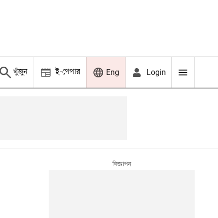
খুঁজুন
ই-পেপার
Login
Eng