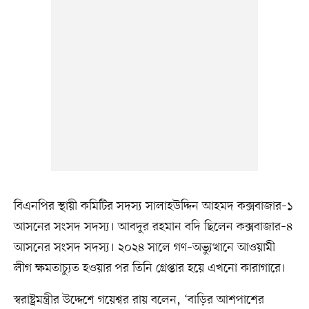
বিএনপির স্থায়ী কমিটির সদস্য সালাহউদ্দিন আহমদ কক্সবাজার–১
আসনের সংসদ সদস্য। আবদুর রহমান বদি ছিলেন কক্সবাজার–৪
আসনের সংসদ সদস্য। ২০২৪ সালে গণ–অভ্যুত্থানে আওয়ামী
লীগ ক্ষমতাচ্যুত হওয়ার পর তিনি গ্রেপ্তার হয়ে এখনো কারাগারে।
স্বরাষ্ট্রমন্ত্রীর উদ্দেশে গয়েশ্বর রায় বলেন, ‘বাড়ির আশপাশের