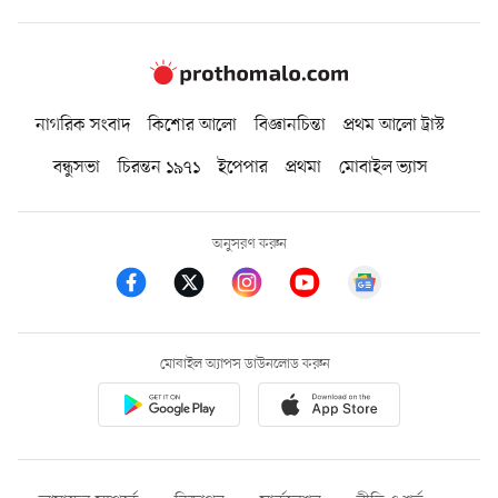
নাগরিক সংবাদ
কিশোর আলো
বিজ্ঞানচিন্তা
প্রথম আলো ট্রাস্ট
বন্ধুসভা
চিরন্তন ১৯৭১
ইপেপার
প্রথমা
মোবাইল ভ্যাস
অনুসরণ করুন
মোবাইল অ্যাপস ডাউনলোড করুন