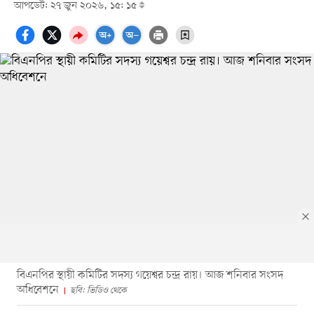
আপডেট: ২৭ জুন ২০২৬, ১৫: ১৫
বিএনপির স্থায়ী কমিটির সদস্য গয়েশ্বর চন্দ্র রায়। আজ শনিবার সংসদ
অধিবেশনে
ছবি: ভিডিও থেকে