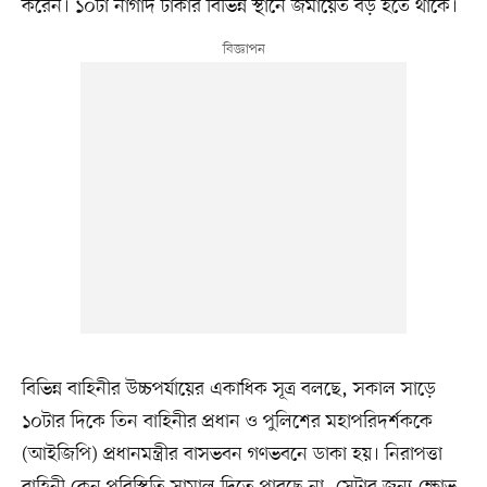
করেন। ১০টা নাগাদ ঢাকার বিভিন্ন স্থানে জমায়েত বড় হতে থাকে।
বিভিন্ন বাহিনীর উচ্চপর্যায়ের একাধিক সূত্র বলছে, সকাল সাড়ে
১০টার দিকে তিন বাহিনীর প্রধান ও পুলিশের মহাপরিদর্শককে
(আইজিপি) প্রধানমন্ত্রীর বাসভবন গণভবনে ডাকা হয়। নিরাপত্তা