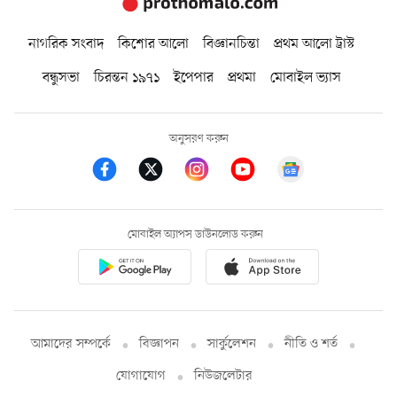
নাগরিক সংবাদ
কিশোর আলো
বিজ্ঞানচিন্তা
প্রথম আলো ট্রাস্ট
বন্ধুসভা
চিরন্তন ১৯৭১
ইপেপার
প্রথমা
মোবাইল ভ্যাস
অনুসরণ করুন
মোবাইল অ্যাপস ডাউনলোড করুন
আমাদের সম্পর্কে
বিজ্ঞাপন
সার্কুলেশন
নীতি ও শর্ত
যোগাযোগ
নিউজলেটার