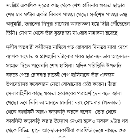
সংশ্লিষ্ট একাধিক সূত্রের কাছ থেকে শেখ হাসিনার ক্ষমতা ছাড়ার
শেষ চার ঘণ্টার একটা বিবরণ পাওয়া গেছে। সর্বশেষ পাওয়া তথ্য
অনুযায়ী, ভারতের ত্রিপুরা রাজ্যের আগরতলা হয়ে দিল্লি পৌঁছেছেন
তিনি। সেখান থেকে তাঁর যুক্তরাজ্য যাওয়ার সম্ভাবনা রয়েছে।
দলীয় অস্ত্রধারী কর্মীদের নামিয়ে গত রোববার দিনভর সারা দেশে
ব্যাপক সংঘাত ও প্রাণহানি ঘটানোর পরও ছাত্র-জনতার আন্দোলন
সামাল দিতে পারেননি শেখ হাসিনা। যদিও পরিস্থিতি উপলব্ধি
করতে পেরে রোববার রাতেই শেখ হাসিনাকে তাঁর একজন
উপদেষ্টাসহ কয়েকজন নেতা বোঝানোর চেষ্টা করেন। তাঁরা
সেনাবাহিনীর কাছে ক্ষমতা হস্তান্তরের পরামর্শ দেন বলে জানা
গেছে। তবে তিনি তা মানতে চাননি; বরং সোমবার (গতকাল)
থেকে কারফিউ আরও কড়াকড়ি করতে বলেন। ভোর থেকে
কারফিউ কড়াকড়ি করার উদ্যোগ নেওয়া হলেও সকাল ৯টার পর
থেকে বিভিন্ন স্থানে আন্দোলনকারীরা কারফিউ ভেঙে নামতে শুরু