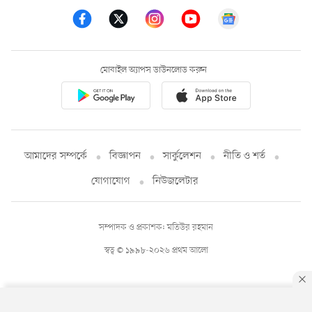
মোবাইল অ্যাপস ডাউনলোড করুন
আমাদের সম্পর্কে
বিজ্ঞাপন
সার্কুলেশন
নীতি ও শর্ত
যোগাযোগ
নিউজলেটার
সম্পাদক ও প্রকাশক: মতিউর রহমান
স্বত্ব © ১৯৯৮-২০২৬ প্রথম আলো