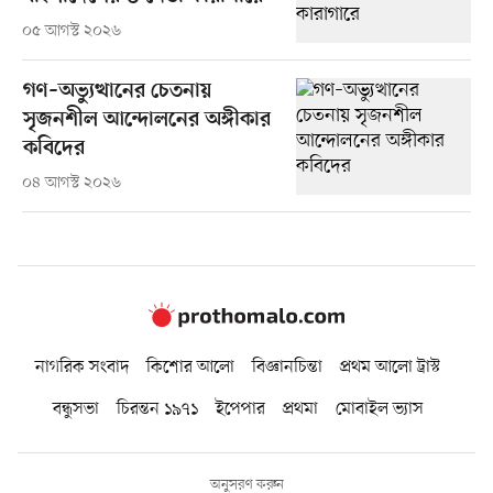
০৫ আগস্ট ২০২৬
গণ–অভ্যুত্থানের চেতনায়
সৃজনশীল আন্দোলনের অঙ্গীকার
কবিদের
০৪ আগস্ট ২০২৬
নাগরিক সংবাদ
কিশোর আলো
বিজ্ঞানচিন্তা
প্রথম আলো ট্রাস্ট
বন্ধুসভা
চিরন্তন ১৯৭১
ইপেপার
প্রথমা
মোবাইল ভ্যাস
অনুসরণ করুন