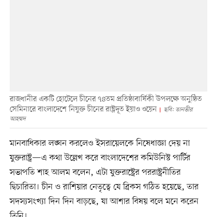
রাজধানীর একটি হোটেলে চীনের ৭৪তম প্রতিষ্ঠাবার্ষিকী উপলক্ষে অনুষ্ঠিত
সেমিনারে বাংলাদেশে নিযুক্ত চীনের রাষ্ট্রদূত ইয়াও ওয়েন
ছবি: তানভীর
আহম্মদ
মানবাধিকার লঙ্ঘন করলেও ইসরায়েলকে নিষেধাজ্ঞা দেয় না
যুক্তরাষ্ট্র—এ কথা উল্লেখ করে বাংলাদেশের কমিউনিস্ট পার্টির
সভাপতি শাহ আলম বলেন, এটা যুক্তরাষ্ট্রের পররাষ্ট্রনীতির
দ্বিচারিতা। চীন ও রাশিয়ার নেতৃত্বে যে ব্রিকস গঠিত হয়েছে, তার
সদস্যসংখ্যা দিন দিন বাড়ছে, যা আশার বিষয় বলে মনে করেন
তিনি।