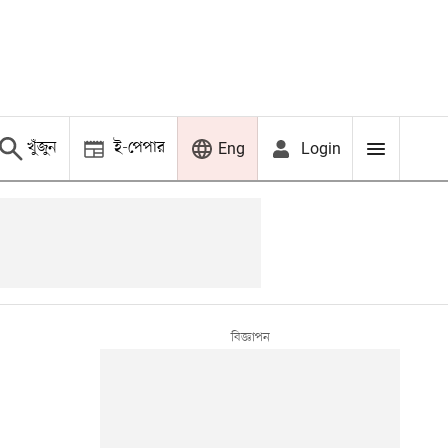
খুঁজুন
ই-পেপার
Login
Eng