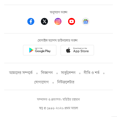
অনুসরণ করুন
মোবাইল অ্যাপস ডাউনলোড করুন
আমাদের সম্পর্কে
বিজ্ঞাপন
সার্কুলেশন
নীতি ও শর্ত
যোগাযোগ
নিউজলেটার
সম্পাদক ও প্রকাশক: মতিউর রহমান
স্বত্ব © ১৯৯৮-২০২৬ প্রথম আলো