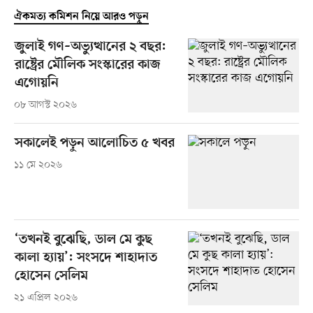
ঐকমত্য কমিশন নিয়ে আরও পড়ুন
জুলাই গণ–অভ্যুত্থানের ২ বছর:
রাষ্ট্রের মৌলিক সংস্কারের কাজ
এগোয়নি
০৮ আগস্ট ২০২৬
সকালেই পড়ুন আলোচিত ৫ খবর
১১ মে ২০২৬
‘তখনই বুঝেছি, ডাল মে কুছ
কালা হ্যায়’: সংসদে শাহাদাত
হোসেন সেলিম
২১ এপ্রিল ২০২৬