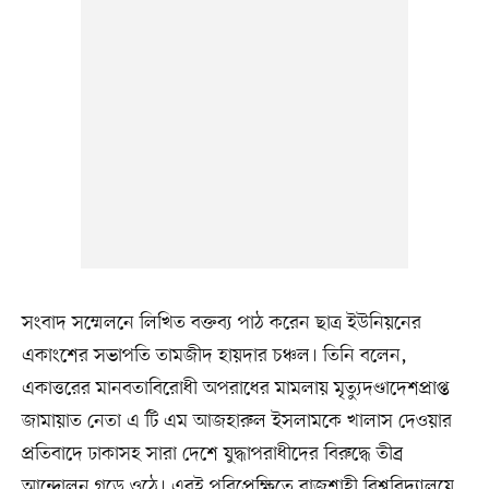
সংবাদ সম্মেলনে লিখিত বক্তব্য পাঠ করেন ছাত্র ইউনিয়নের
একাংশের সভাপতি তামজীদ হায়দার চঞ্চল। তিনি বলেন,
একাত্তরের মানবতাবিরোধী অপরাধের মামলায় মৃত্যুদণ্ডাদেশপ্রাপ্ত
জামায়াত নেতা এ টি এম আজহারুল ইসলামকে খালাস দেওয়ার
প্রতিবাদে ঢাকাসহ সারা দেশে যুদ্ধাপরাধীদের বিরুদ্ধে তীব্র
আন্দোলন গড়ে ওঠে। এরই পরিপ্রেক্ষিতে রাজশাহী বিশ্ববিদ্যালয়ে