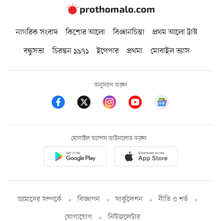
নাগরিক সংবাদ
কিশোর আলো
বিজ্ঞানচিন্তা
প্রথম আলো ট্রাস্ট
বন্ধুসভা
চিরন্তন ১৯৭১
ইপেপার
প্রথমা
মোবাইল ভ্যাস
অনুসরণ করুন
মোবাইল অ্যাপস ডাউনলোড করুন
আমাদের সম্পর্কে
বিজ্ঞাপন
সার্কুলেশন
নীতি ও শর্ত
যোগাযোগ
নিউজলেটার