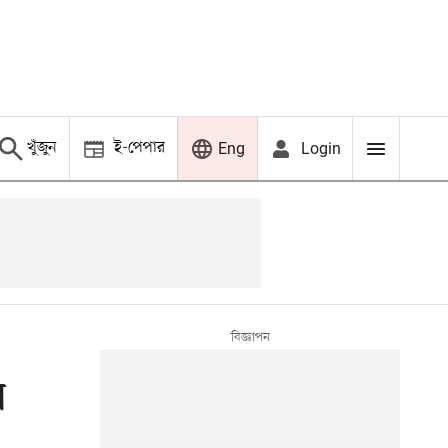
খুঁজুন
ই-পেপার
Login
Eng
স