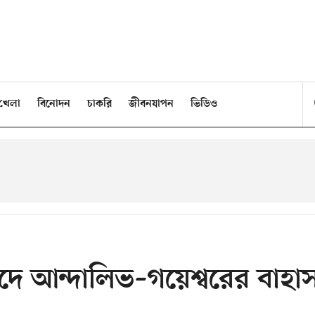
খেলা
বিনোদন
চাকরি
জীবনযাপন
ভিডিও
সদে আন্দালিভ–গয়েশ্বরের বাহা